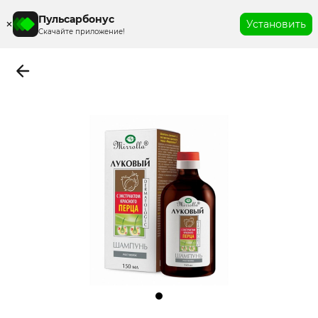
Пульсарбонус
Установить
Скачайте приложение!
Item