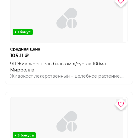
волосам здоровый блеск.
+ 1 бонус
Средняя цена
105.11 ₽
911 Живокост гель-бальзам д/сустав 100мл
Мирролла
Живокост лекарственный – целебное растение,
обладающее целым спектром полезных свойств.
Гель-бальзам на основе экстракта живокоста,
обогащенный глюкозамином и хондроитином
способствует уменьшению чувства скованности,
питает, улучшает обменные процессы и оказывает
тонизирующее действие на кожный покров.
+ 3 бонуса