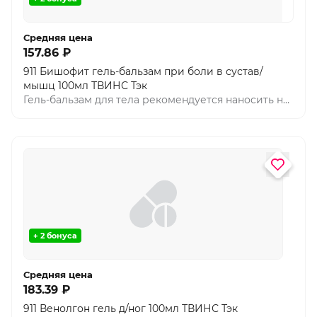
Средняя цена
157.86 ₽
911 Бишофит гель-бальзам при боли в сустав/
мышц 100мл ТВИНС Тэк
Гель-бальзам для тела рекомендуется наносить на
кожу в области спины, поясницы, локтей, кистей
рук и коленей. Природный бишофит в сочетании
с экстрактами золотого уса, окопника и
сабельника уменьшают отечность, стимулируют
восстановление тканей, обладают
противовоспалительным действием, улучшают
микроциркуляцию, обеспечивая питательную
поддержку. Гель-бальзам нормализует обменные
процессы, улучшает питание тканей.
+ 2 бонуса
Средняя цена
183.39 ₽
911 Венолгон гель д/ног 100мл ТВИНС Тэк