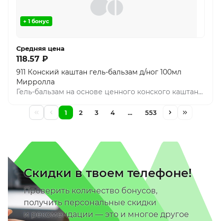
+ 1 бонус
Средняя цена
118.57 ₽
911 Конский каштан гель-бальзам д/ног 100мл
Мирролла
Гель-бальзам на основе ценного конского каштана,
дополненный экстрактом пиявки, троксерутином
и комплексом эфирных масел оказывает
1
2
3
4
...
553
восстанавливающее действие на кожный покров,
благотворно влияет на обменные процессы,
способствует снятию напряжения и чувства
тяжести в ногах.
Скидки в твоем телефоне!
Проверить количество бонусов,
получить персональные скидки
и рекомендации — это и многое другое