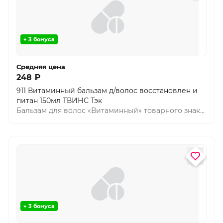
кожи. Крем предназначен для ухода за кожей
лица, рук и тела.
+ 3 бонуса
Средняя цена
248 ₽
911 Витаминный бальзам д/волос восстановлен и
питан 150мл ТВИНС Тэк
Бальзам для волос «Витаминный» товарного знака
«911 Ваша служба спасения» интенсивно ухаживает
за поврежденными и ослабленными волосами,
насыщает корневую систему волос всеми
необходимыми питательными веществами и
микроэлементами. Восстанавливает волосы по
всей длине, укрепляет, возвращает волосам блеск
и здоровый вид. Витамин В3 – улучшает питание
волос, снабжая волосяные фолликулы
кислородом. Отвечает за образование пигмента в
+ 3 бонуса
волосах, предотвращает раннее появление
седины. Витамин В5 – способствует стимуляции