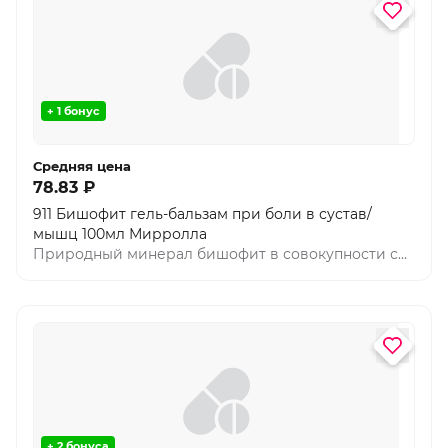
+ 1 бонус
Средняя цена
78.83 ₽
911 Бишофит гель-бальзам при боли в сустав/
мышц 100мл Мирролла
Природный минерал бишофит в совокупности с
экстрактами окопника и сабельника, комплексом
эфирных масел способствует улучшению
обменных процессов, предотвращает скованность,
ослабляет неприятные ощущения. Благодаря
дополнительным питательным компонентам гель
оказывает увлажняющее и смягчающее действие
на эпидермис.
+ 2 бонуса