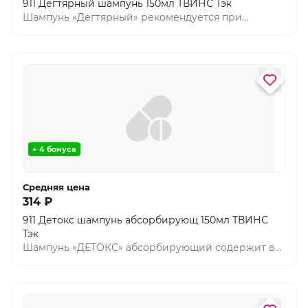
911 Дегтярный шампунь 150мл ТВИНС Тэк
Шампунь «Дегтярный» рекомендуется при
обильном образовании перхоти. Шампунь
оказывает отшелушивающее действие. Мягкая
моющая формула не раздражает кожу и очищает
волосы, не повреждая их защитного слоя.
+ 4 бонуса
Средняя цена
314 ₽
911 Детокс шампунь абсорбирующ 150мл ТВИНС
Тэк
Шампунь «ДЕТОКС» абсорбирующий содержит в
своем составе древесный уголь, который
работает как магнит, притягивая и впитывая грязь
и жир. Шампунь обеспечивает мягкое очищение,
не нарушая естественного баланса, придает