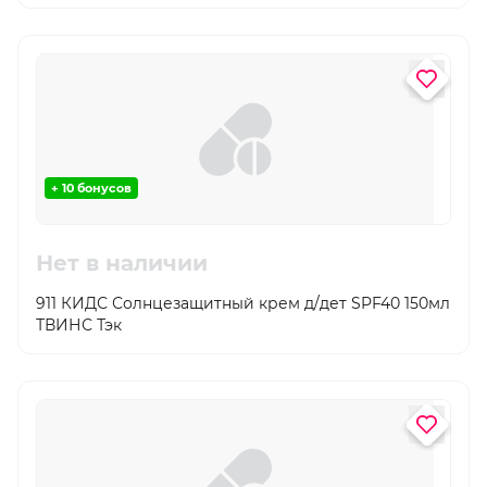
дезодорирует кожу. Применение геля
препятствует появлению трещин в случае
повышенной сухости кожи. Витамин F – комплекс
омега- 3 и омега- 6 жирных кислот – регулирует
уровень увлажнения кожи, придает ей мягкость.
+ 10 бонусов
Нет в наличии
911 КИДС Солнцезащитный крем д/дет SPF40 150мл
ТВИНС Тэк