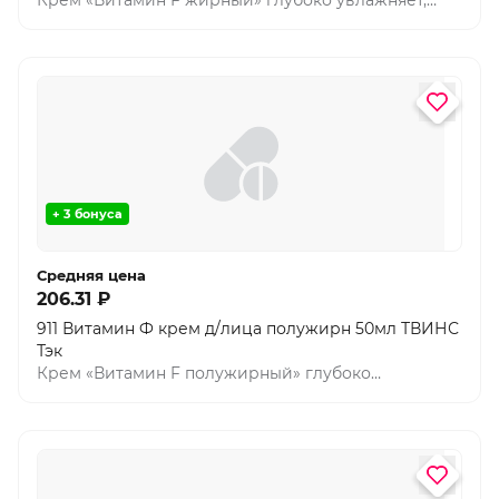
Крем «Витамин F жирный» глубоко увлажняет,
уменьшает воспаление и шелушение на коже.
Витамин Ф способствует восстановлению кожных
покровов. Д-Пантенол успокаивает кожу, снимает
раздражение. Входящий в состав БИОЛИН
(кожный пребиотик), регулирует баланс кожи.
Крем предназначен для ухода за кожей лица, рук и
тела.
+ 3 бонуса
Средняя цена
206.31 ₽
911 Витамин Ф крем д/лица полужирн 50мл ТВИНС
Тэк
Крем «Витамин F полужирный» глубоко
увлажняет, уменьшает воспаление и шелушение
на коже. Витамин Ф способствует восстановлению
кожных покровов. Д-Пантенол успокаивает кожу,
снимает раздражение. Входящий в состав
БИОЛИН (кожный пребиотик), регулирует баланс