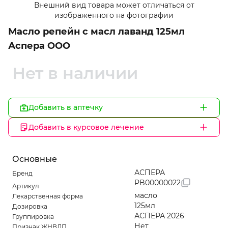
Внешний вид товара может отличаться от
1
изображенного на фотографии
of
Масло репейн с масл лаванд 125мл
1
Аспера ООО
Нет в наличии
Добавить в аптечку
Добавить в курсовое лечение
Основные
АСПЕРА
Бренд
PB00000022
Артикул
масло
Лекарственная форма
125мл
Дозировка
АСПЕРА 2026
Группировка
Нет
Признак ЖНВЛП