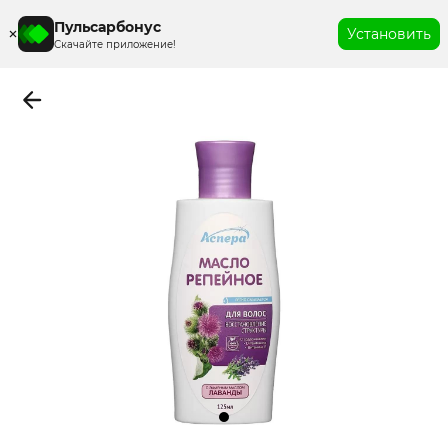
Пульсарбонус
Установить
Скачайте приложение!
Item