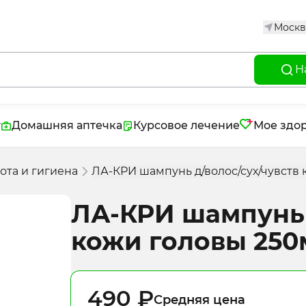
Москв
Н
г
Домашняя аптечка
Курсовое лечение
Мое здо
ота и гигиена
ЛА-КРИ шампунь д/волос/сух/чувств
ЛА-КРИ шампунь 
кожи головы 250
490 ₽
Средняя цена