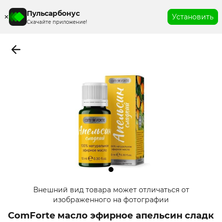
Пульсарбонус
Установить
Скачайте приложение!
Item
Внешний вид товара может отличаться от
1
изображенного на фотографии
of
ComForte масло эфирное апельсин сладк
1