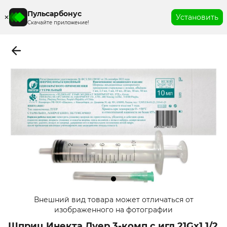
Пульсарбонус
Установить
Скачайте приложение!
Item
Внешний вид товара может отличаться от
1
изображенного на фотографии
of
Шприц Инекта Луер 3-комп с игл 21Gх1 1/2