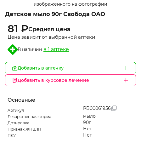
1
изображенного на фотографии
of
Детское мыло 90г Свобода ОАО
1
81 ₽
Средняя цена
Цена зависит от выбранной аптеки
в 1 aптеке
В наличии
Добавить в аптечку
Добавить в курсовое лечение
Основные
PB00061956
Артикул
мыло
Лекарственная форма
90г
Дозировка
Нет
Признак ЖНВЛП
Нет
ПКУ