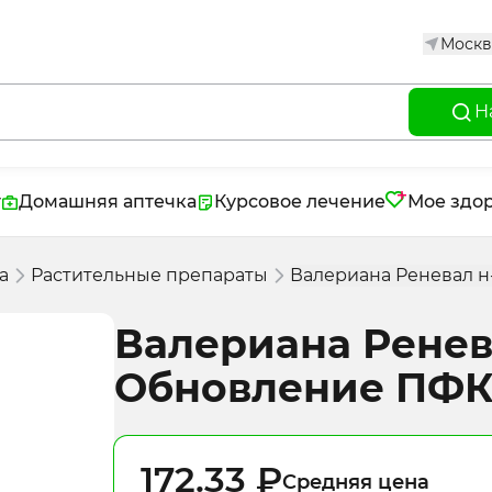
Москв
Н
г
Домашняя аптечка
Курсовое лечение
Мое здо
а
Растительные препараты
Валериана Реневал н
Валериана Ренева
Обновление ПФ
172.33 ₽
Средняя цена