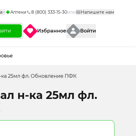
а
Аптеки
8 (800) 333-15-30
или
Напишите нам
айти
Избранное
Войти
ровье
-ка 25мл фл. Обновление ПФК
л н-ка 25мл фл.
К