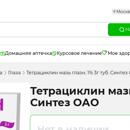
Москв
Н
г
Домашняя аптечка
Курсовое лечение
Мое здо
а
Глаза
Тетрациклин мазь глазн. 1% 3г туб. Синте
Тетрациклин мазь 
Синтез ОАО
Нет в наличии