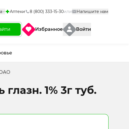
а
Аптеки
8 (800) 333-15-30
или
Напишите нам
айти
Избранное
Войти
ровье
з ОАО
глазн. 1% 3г туб.