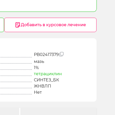
Добавить в курсовое лечение
PB02417379
мазь
1%
тетрациклин
СИНТЕЗ_БК
ЖНВЛП
Нет