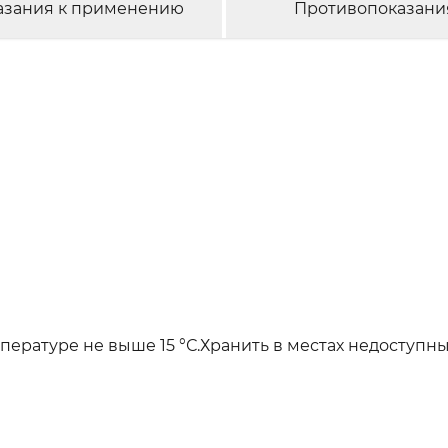
азания к применению
Противопоказани
ературе не выше 15 °С.Хранить в местах недоступны