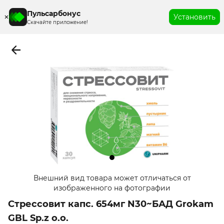
Пульсарбонус
Установить
Скачайте приложение!
Item
Внешний вид товара может отличаться от
1
изображенного на фотографии
of
Стрессовит капс. 654мг N30~БАД Grokam
1
GBL Sp.z o.o.