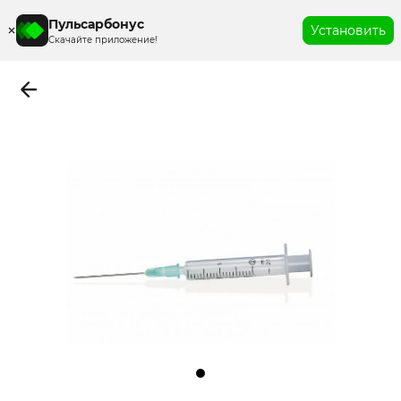
Пульсарбонус
Установить
Скачайте приложение!
Item