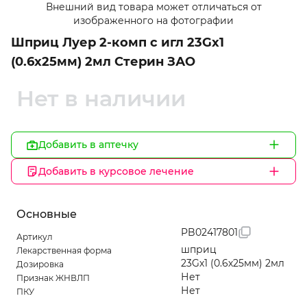
Внешний вид товара может отличаться от
1
изображенного на фотографии
of
Шприц Луер 2-комп с игл 23Gх1
1
(0.6х25мм) 2мл Стерин ЗАО
Нет в наличии
Добавить в аптечку
Добавить в курсовое лечение
Основные
PB02417801
Артикул
шприц
Лекарственная форма
23Gх1 (0.6х25мм) 2мл
Дозировка
Нет
Признак ЖНВЛП
Нет
ПКУ