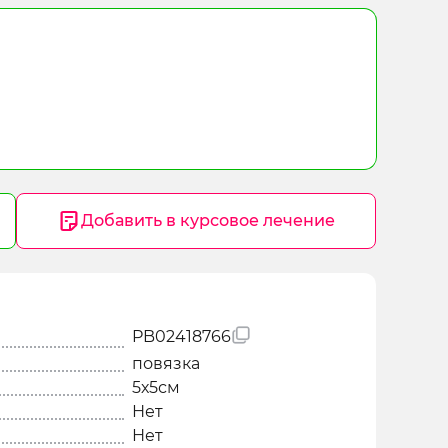
Добавить в курсовое лечение
PB02418766
повязка
5х5см
Нет
Нет