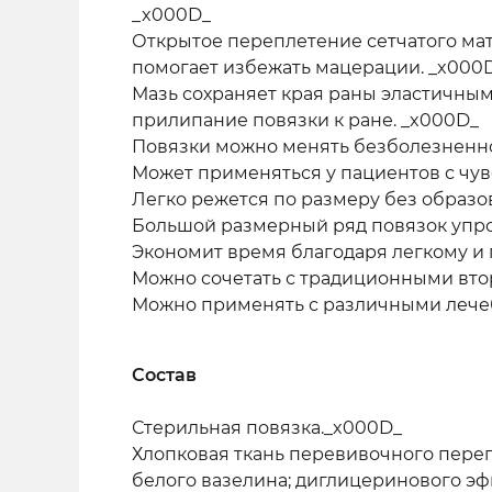
_x000D_
Открытое переплетение сетчатого мат
помогает избежать мацерации. _x000
Мазь сохраняет края раны эластичным
прилипание повязки к ране. _x000D_
Повязки можно менять безболезненно
Может применяться у пациентов с чув
Легко режется по размеру без образо
Большой размерный ряд повязок упро
Экономит время благодаря легкому и
Можно сочетать с традиционными вт
Можно применять с различными лече
Состав
Стерильная повязка._x000D_
Хлопковая ткань перевивочного переп
белого вазелина; диглицеринового эф