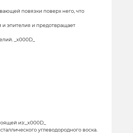
вающей повязки поверх него, что
и и эпителия и предотвращает
елий. _x000D_
тоящей из:_x000D_
сталлического углеводородного воска.