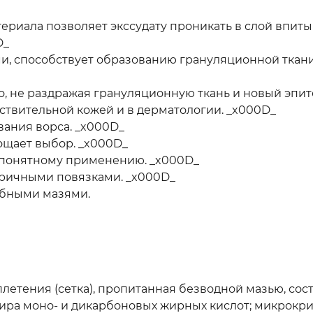
ериала позволяет экссудату проникать в слой впиты
D_
и, способствует образованию грануляционной ткан
, не раздражая грануляционную ткань и новый эпит
ствительной кожей и в дерматологии. _x000D_
вания ворса. _x000D_
щает выбор. _x000D_
 понятному применению. _x000D_
оричными повязками. _x000D_
бными мазями.
летения (сетка), пропитанная безводной мазью, сос
ира моно- и дикарбоновых жирных кислот; микрокри