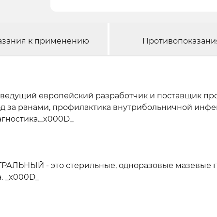
азания к применению
Противопоказани
ведущий европейский разработчик и поставщик пр
ход за ранами, профилактика внутрибольничной инфек
агностика._x000D_
ЬНЫЙ - это стерильные, одноразовые мазевые по
. _x000D_