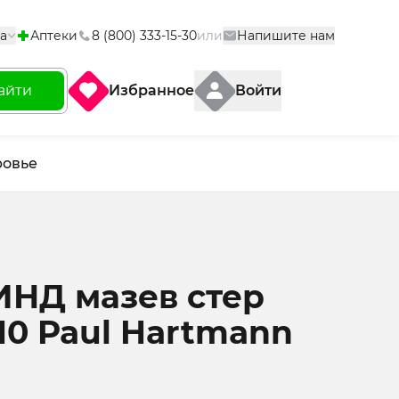
а
Аптеки
8 (800) 333-15-30
или
Напишите нам
айти
Избранное
Войти
ровье
НД мазев стер
N10 Paul Hartmann