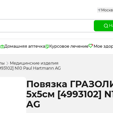
Москв
Н
г
Домашняя аптечка
Курсовое лечение
Мое здо
лы
Медицинские изделия
93102] N10 Paul Hartmann AG
Повязка ГРАЗОЛИ
5х5см [4993102] 
AG