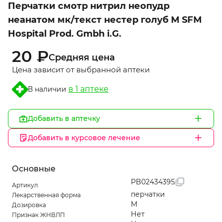
Перчатки смотр нитрил неопудр
1
неанатом мк/текст нестер голуб M SFM
Hospital Prod. Gmbh i.G.
20 ₽
Средняя цена
Цена зависит от выбранной аптеки
в 1 aптеке
В наличии
Добавить в аптечку
Добавить в курсовое лечение
Основные
PB02434395
Артикул
перчатки
Лекарственная форма
M
Дозировка
Нет
Признак ЖНВЛП