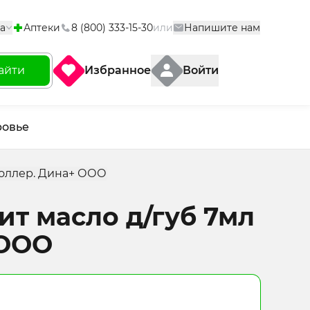
а
Аптеки
8 (800) 333-15-30
или
Напишите нам
айти
Избранное
Войти
ровье
роллер. Дина+ ООО
т масло д/губ 7мл
 ООО