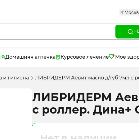
Москв
Н
г
Домашняя аптечка
Курсовое лечение
Мое здо
а и гигиена
ЛИБРИДЕРМ Аевит масло д/губ 7мл с 
ЛИБРИДЕРМ Аеви
с роллер. Дина+
Нет в наличии