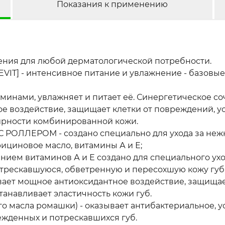
Показания к применению
ния для любой дерматологической потребности.
T] - интенсивное питание и увлажнение - базовые 
инами, увлажняет и питает её. Синергетическое со
е воздействие, защищает клетки от повреждений, у
ирности комбинированной кожи.
ОЛЛЕРОМ - создано специально для ухода за нежн
ициновое масло, витамины А и Е;
ием витаминов А и Е создано для специального ухо
потрескавшуюся, обветренную и пересохшую кожу губ
ает мощное антиоксидантное воздействие, защищает
танавливает эластичность кожи губ.
го масла ромашки) - оказывает антибактериальное,
ежденных и потрескавшихся губ.