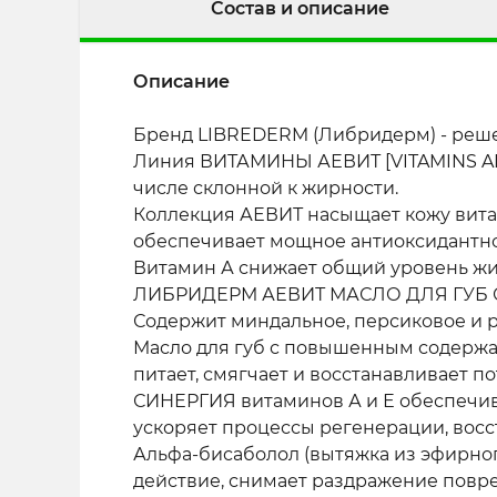
Состав и описание
Описание
Бренд LIBREDERM (Либридерм) - реше
Линия ВИТАМИНЫ АЕВИТ [VITAMINS AEVI
числе склонной к жирности.
Коллекция АЕВИТ насыщает кожу витам
обеспечивает мощное антиоксидантно
Витамин А снижает общий уровень ж
ЛИБРИДЕРМ АЕВИТ МАСЛО ДЛЯ ГУБ С Р
Содержит миндальное, персиковое и р
Масло для губ с повышенным содержан
питает, смягчает и восстанавливает 
СИНЕРГИЯ витаминов А и Е обеспечив
ускоряет процессы регенерации, восс
Альфа-бисаболол (вытяжка из эфирно
действие, снимает раздражение повр