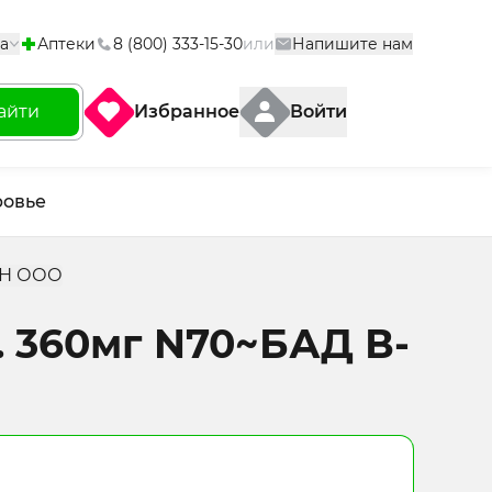
а
Аптеки
8 (800) 333-15-30
или
Напишите нам
айти
Избранное
Войти
ровье
ИН ООО
. 360мг N70~БАД В-