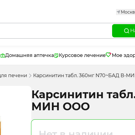
Москв
Н
г
Домашняя аптечка
Курсовое лечение
Мое здо
для печени
Карсинитин табл. 360мг N70~БАД В-М
Карсинитин табл
МИН ООО
Нет в наличии