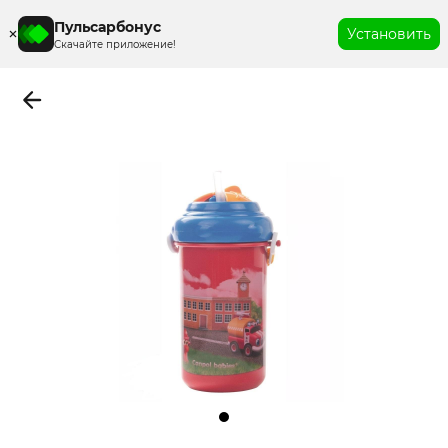
Пульсарбонус
Установить
Скачайте приложение!
Item