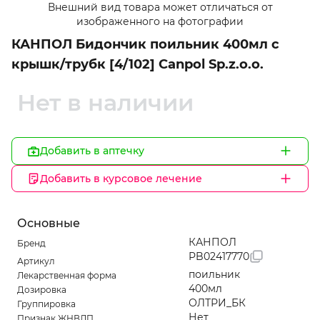
Внешний вид товара может отличаться от
1
изображенного на фотографии
of
КАНПОЛ Бидончик поильник 400мл с
1
крышк/трубк [4/102] Canpol Sp.z.o.o.
Нет в наличии
Добавить в аптечку
Добавить в курсовое лечение
Основные
КАНПОЛ
Бренд
PB02417770
Артикул
поильник
Лекарственная форма
400мл
Дозировка
ОЛТРИ_БК
Группировка
Нет
Признак ЖНВЛП