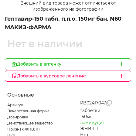
Внешний вид товара может отличаться от
1
изображенного на фотографии
of
Гептавир-150 табл. п.п.о. 150мг бан. N60
1
МАКИЗ-ФАРМА
Нет в наличии
Добавить в аптечку
Добавить в курсовое лечение
Основные
PB02417047
Артикул
таблетки
Лекарственная форма
150мг
Дозировка
ламивудин
Действующее вещество
ЖНВЛП
Признак ЖНВЛП
Нет
ПКУ