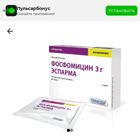
Пульсарбонус
Установить
Скачайте приложение!
Item