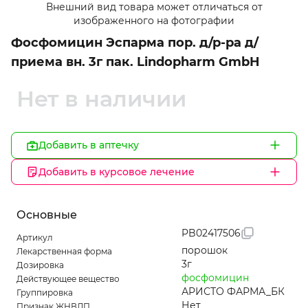
Внешний вид товара может отличаться от
1
изображенного на фотографии
of
Фосфомицин Эспарма пор. д/р-ра д/
2
приема вн. 3г пак. Lindopharm GmbH
Нет в наличии
Добавить в аптечку
Добавить в курсовое лечение
Основные
PB02417506
Артикул
порошок
Лекарственная форма
3г
Дозировка
фосфомицин
Действующее вещество
АРИСТО ФАРМА_БК
Группировка
Нет
Признак ЖНВЛП