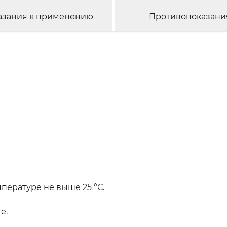
азания к применению
Противопоказани
пературе не выше 25 °С.
е.