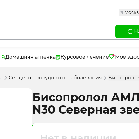
Москв
Н
г
Домашняя аптечка
Курсовое лечение
Мое здо
а
Сердечно-сосудистые заболевания
Бисопролол
Бисопролол АМЛ т
N30 Северная зв
Нет в наличии