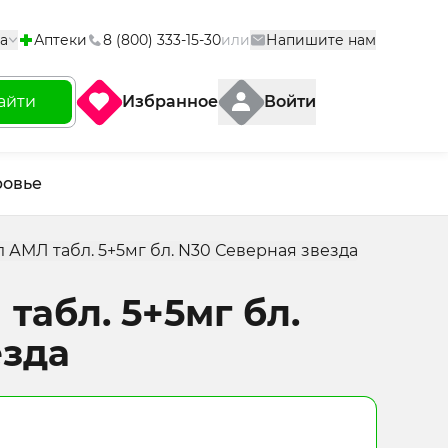
а
Аптеки
8 (800) 333-15-30
или
Напишите нам
айти
Избранное
Войти
ровье
 АМЛ табл. 5+5мг бл. N30 Северная звезда
абл. 5+5мг бл.
езда