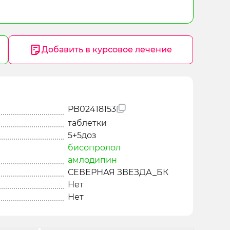
Добавить в курсовое лечение
PB02418153
таблетки
5+5доз
бисопролол
амлодипин
СЕВЕРНАЯ ЗВЕЗДА_БК
Нет
Нет